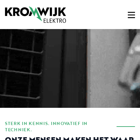
STERK IN KENNIS. INNOVATIEF IN
TECHNIEK.
ONZE MENSEN MAKEN HET WAAR