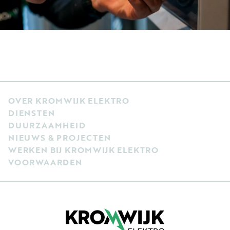
OVER KROMWIJK ELEKTRO
DIENSTEN
DUURZAAMHEID
NIEUWS & PROJECTEN
WERKEN BIJ KROMWIJK ELEKTRO
VOORWAARDEN